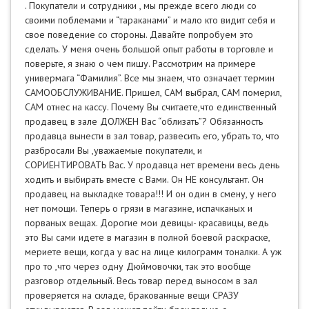
. Покупатели и сотрудники , мы прежде всего люди со
своими поблемами и “тараканами” и мало кто видит себя и
свое поведение со стороны. Давайте попробуем это
сделать. У меня очень большой опыт работы в торговле и
поверьте, я знаю о чем пишу. Рассмотрим на примере
универмага “Фамилия”. Все мы знаем, что означает термин
САМООБСЛУЖИВАНИЕ. Пришел, САМ выбрал, САМ померил,
САМ отнес на кассу. Почему Вы считаете,что единственный
продавец в зале ДОЛЖЕН Вас “облизать”? Обязанность
продавца вынести в зал товар, развесить его, убрать то, что
разбросали Вы ,уважаемые покупатели, и
СОРИЕНТИРОВАТЬ Вас. У продавца нет времени весь день
ходить и выбирать вместе с Вами. Он НЕ консультант. Он
продавец на выкладке товара!!! И он один в смену, у него
нет помощи. Теперь о грязи в магазине, испачканых и
порваных вещах. Дорогие мои девицы- красавицы, ведь
это Вы сами идете в магазин в полной боевой раскраске,
мериете вещи, когда у вас на лице килограмм тоналки. А уж
про то ,что через одну Дюймовочки, так это вообще
разговор отдельный. Весь товар перед выносом в зал
проверяется на складе, бракованные вещи СРАЗУ