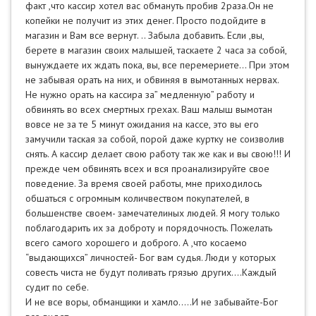
факт ,что кассир хотел вас обмануть пробив 2раза.Он не
копейки не получит из этих денег. Просто подойдите в
магазин и Вам все вернут. .. Забыла добавить. Если ,вы,
берете в магазин своих малышей, таскаете 2 часа за собой,
вынуждаете их ждать пока, вы, все перемериете… При этом
не забывая орать на них, и обвиняя в вымотанных нервах.
Не нужно орать на кассира за” медленную” работу и
обвинять во всех смертных грехах. Ваш малыш вымотан
вовсе не за те 5 минут ожидания на кассе, это вы его
замучили таская за собой, порой даже куртку не соизволив
снять. А кассир делает свою работу так же как и вы свою!!! И
прежде чем обвинять всех и вся проанализируйте свое
поведение. За время своей работы, мне приходилось
обшаться с огромным количвеством покупателей, в
большенстве своем- замечателиных людей. Я могу только
поблагодарить их за доброту и порядочность. Пожелать
всего самого хорошего и доброго. А ,что косаемо
“выдающихся” личностей- Бог вам судья. Люди у которых
совесть чиста не будут поливать грязью других.…Каждый
судит по себе.
И не все воры, обманщики и хамло.....И не забывайте-Бог