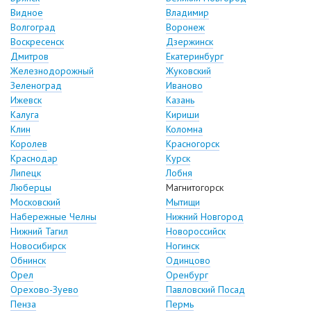
Видное
Владимир
Волгоград
Воронеж
Воскресенск
Дзержинск
Дмитров
Екатеринбург
Железнодорожный
Жуковский
Зеленоград
Иваново
Ижевск
Казань
Калуга
Кириши
Клин
Коломна
Королев
Красногорск
Краснодар
Курск
Липецк
Лобня
Люберцы
Магнитогорск
Московский
Мытищи
Набережные Челны
Нижний Новгород
Нижний Тагил
Новороссийск
Новосибирск
Ногинск
Обнинск
Одинцово
Орел
Оренбург
Орехово-Зуево
Павловский Посад
Пенза
Пермь