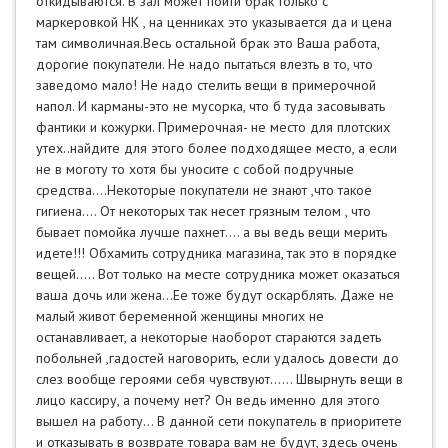
откидываются. В зал может пойти брак только с
маркеровкой НК , на ценниках это указывается да и цена
там символичная.Весь остальной брак это Ваша работа,
дорогие покупатели. Не надо пытаться влезть в то, что
заведомо мало! Не надо стелить вещи в примерочной
напол. И карманы-это не мусорка, что б туда засовывать
фантики и кожурки. Примерочная- не место для плотских
утех..найдите для этого более подходящее место, а если
не в моготу то хотя бы уносите с собой подручные
средства….Некоторые покупатели не знают ,что такое
гигиена…. От некоторых так несет грязным телом , что
бывает помойка лучше пахнет…. а вы ведь вещи мерить
идете!!! Обхамить сотрудника магазина, так это в порядке
вещей….. Вот только на месте сотрудника может оказаться
ваша дочь или жена…Ее тоже будут оскарблять. Даже не
малый живот беременной женщины многих не
останавливает, а некоторые наоборот стараются задеть
побольней ,гадостей наговорить, если удалось довести до
слез вообще героями себя чувствуют...... Швырнуть вещи в
лицо кассиру, а почему нет? Он ведь именно для этого
вышел на работу… В данной сети покупатель в приоритете
и отказывать в возврате товара вам не будут, здесь очень