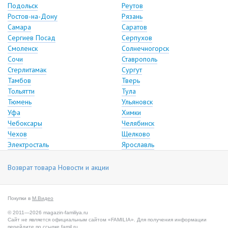
Подольск
Реутов
Ростов-на-Дону
Рязань
Самара
Саратов
Сергиев Посад
Серпухов
Смоленск
Солнечногорск
Сочи
Ставрополь
Стерлитамак
Сургут
Тамбов
Тверь
Тольятти
Тула
Тюмень
Ульяновск
Уфа
Химки
Чебоксары
Челябинск
Чехов
Щелково
Электросталь
Ярославль
Возврат товара
Новости и акции
Покупки в
М.Видео
© 2011—2026 magazin-familiya.ru
Сайт не является официальным сайтом «FAMILIA». Для получения информации
перейдите по ссылке
famil.ru