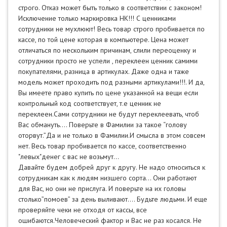
строго. Отказ может быть только в соответствии с законом!
Исключение только маркировка НК!!! С ценниками
сотрудники не мухлюют! Весь товар строго пробивается по
кассе, по той цене которая в компьютере. Цена может
отличаться по нескольким причинам, слили переоценку и
сотрудники просто не успели , переклеен ценник самими
покупателями, разница в артикулах. Даже одна и таже
модель может проходить под разными артикулами!!!. И да,
Вы имеете право купить по цене указанной на вещи если
контрольный код соответствует, т.е ценник не
переклеен.Сами сотрудники не будут переклеевать, чтоб
Вас обмануть…. Поверьте в Фамилии за такое “голову
оторвут.”Да и не только в Фамилии.И смысла в этом совсем
нет. Весь товар пробивается по кассе, соответственно
"левых"денег с вас не возьмут...
Давайте будем добрей друг к другу. Не надо относиться к
сотрудникам как к людям низшего сорта… Они работают
для Вас, но они не прислуга. И поверьте на их головы
столько”помоев” за день выливают…. Будьте людьми. И еще
проверяйте чеки не отходя от кассы, все
ошибаются.Человеческий фактор и Вас не раз косался. Не