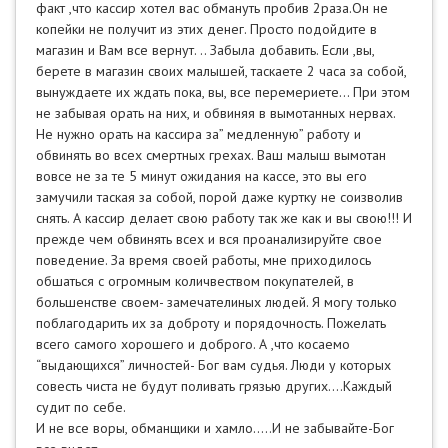
факт ,что кассир хотел вас обмануть пробив 2раза.Он не
копейки не получит из этих денег. Просто подойдите в
магазин и Вам все вернут. .. Забыла добавить. Если ,вы,
берете в магазин своих малышей, таскаете 2 часа за собой,
вынуждаете их ждать пока, вы, все перемериете… При этом
не забывая орать на них, и обвиняя в вымотанных нервах.
Не нужно орать на кассира за” медленную” работу и
обвинять во всех смертных грехах. Ваш малыш вымотан
вовсе не за те 5 минут ожидания на кассе, это вы его
замучили таская за собой, порой даже куртку не соизволив
снять. А кассир делает свою работу так же как и вы свою!!! И
прежде чем обвинять всех и вся проанализируйте свое
поведение. За время своей работы, мне приходилось
обшаться с огромным количвеством покупателей, в
большенстве своем- замечателиных людей. Я могу только
поблагодарить их за доброту и порядочность. Пожелать
всего самого хорошего и доброго. А ,что косаемо
“выдающихся” личностей- Бог вам судья. Люди у которых
совесть чиста не будут поливать грязью других.…Каждый
судит по себе.
И не все воры, обманщики и хамло.....И не забывайте-Бог