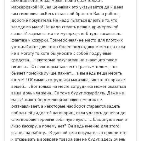
откидываются. В зал может пойти брак только с
маркеровкой НК , на ценниках это указывается да и цена
там символичная.Весь остальной брак это Ваша работа,
дорогие покупатели. Не надо пытаться влезть в то, что
заведомо мало! Не надо стелить вещи в примерочной
напол. И карманы-это не мусорка, что б туда засовывать
фантики и кожурки. Примерочная- не место для плотских
утех..найдите для этого более подходящее место, а если
не в моготу то хотя бы уносите с собой подручные
средства….Некоторые покупатели не знают ,что такое
гигиена…. От некоторых так несет грязным телом , что
бывает помойка лучше пахнет…. а вы ведь вещи мерить
идете!!! Обхамить сотрудника магазина, так это в порядке
вещей….. Вот только на месте сотрудника может оказаться
ваша дочь или жена…Ее тоже будут оскарблять. Даже не
малый живот беременной женщины многих не
останавливает, а некоторые наоборот стараются задеть
побольней ,гадостей наговорить, если удалось довести до
слез вообще героями себя чувствуют...... Швырнуть вещи в
лицо кассиру, а почему нет? Он ведь именно для этого
вышел на работу… В данной сети покупатель в приоритете
и отказывать в возврате товара вам не будут, здесь очень