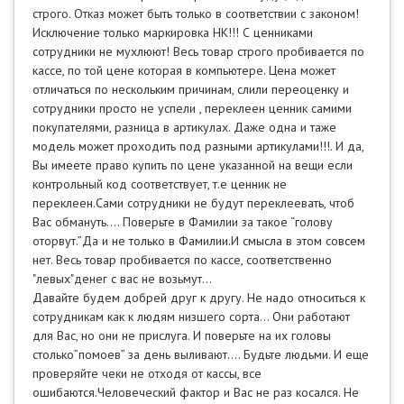
строго. Отказ может быть только в соответствии с законом!
Исключение только маркировка НК!!! С ценниками
сотрудники не мухлюют! Весь товар строго пробивается по
кассе, по той цене которая в компьютере. Цена может
отличаться по нескольким причинам, слили переоценку и
сотрудники просто не успели , переклеен ценник самими
покупателями, разница в артикулах. Даже одна и таже
модель может проходить под разными артикулами!!!. И да,
Вы имеете право купить по цене указанной на вещи если
контрольный код соответствует, т.е ценник не
переклеен.Сами сотрудники не будут переклеевать, чтоб
Вас обмануть…. Поверьте в Фамилии за такое “голову
оторвут.”Да и не только в Фамилии.И смысла в этом совсем
нет. Весь товар пробивается по кассе, соответственно
"левых"денег с вас не возьмут...
Давайте будем добрей друг к другу. Не надо относиться к
сотрудникам как к людям низшего сорта… Они работают
для Вас, но они не прислуга. И поверьте на их головы
столько”помоев” за день выливают…. Будьте людьми. И еще
проверяйте чеки не отходя от кассы, все
ошибаются.Человеческий фактор и Вас не раз косался. Не