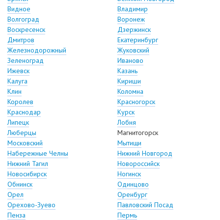
Видное
Владимир
Волгоград
Воронеж
Воскресенск
Дзержинск
Дмитров
Екатеринбург
Железнодорожный
Жуковский
Зеленоград
Иваново
Ижевск
Казань
Калуга
Кириши
Клин
Коломна
Королев
Красногорск
Краснодар
Курск
Липецк
Лобня
Люберцы
Магнитогорск
Московский
Мытищи
Набережные Челны
Нижний Новгород
Нижний Тагил
Новороссийск
Новосибирск
Ногинск
Обнинск
Одинцово
Орел
Оренбург
Орехово-Зуево
Павловский Посад
Пенза
Пермь