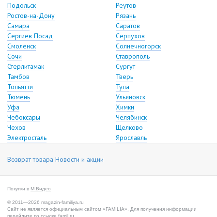
Подольск
Реутов
Ростов-на-Дону
Рязань
Самара
Саратов
Сергиев Посад
Серпухов
Смоленск
Солнечногорск
Сочи
Ставрополь
Стерлитамак
Сургут
Тамбов
Тверь
Тольятти
Тула
Тюмень
Ульяновск
Уфа
Химки
Чебоксары
Челябинск
Чехов
Щелково
Электросталь
Ярославль
Возврат товара
Новости и акции
Покупки в
М.Видео
© 2011—2026 magazin-familiya.ru
Сайт не является официальным сайтом «FAMILIA». Для получения информации
перейдите по ссылке
famil.ru