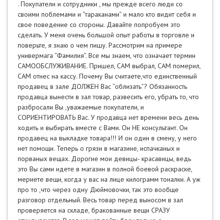
. Покупатели и сотрудники , мы прежде всего люди со
своими поблемами и “тараканами” и мало кто видит себя и
свое поведение со стороны. Давайте попробуем это
сделать. У меня очень большой опыт работы в торговле и
поверьте, я знаю о чем пишу. Рассмотрим на примере
универмага “Фамилия”. Все мы знаем, что означает термин
САМООБСЛУЖИВАНИЕ. Пришел, САМ выбрал, САМ померил,
САМ отнес на кассу. Почему Вы считаете,что единственный
продавец в зале ДОЛЖЕН Вас “облизать”? Обязанность
продавца вынести в зал товар, развесить его, убрать то, что
разбросали Вы ,уважаемые покупатели, и
СОРИЕНТИРОВАТЬ Вас. У продавца нет времени весь день
ходить и выбирать вместе с Вами. Он НЕ консультант. Он
продавец на выкладке товара!!! И он один в смену, у него
нет помощи. Теперь о грязи в магазине, испачканых и
порваных вещах. Дорогие мои девицы- красавицы, ведь
это Вы сами идете в магазин в полной боевой раскраске,
мериете вещи, когда у вас на лице килограмм тоналки. А уж
про то ,что через одну Дюймовочки, так это вообще
разговор отдельный. Весь товар перед выносом в зал
проверяется на складе, бракованные вещи СРАЗУ